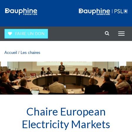
Aller au contenu principal
FAIRE UN DON
Affic
la
navig
Vous êtes ici
Accueil
/
Les chaires
Chaire European
Electricity Markets