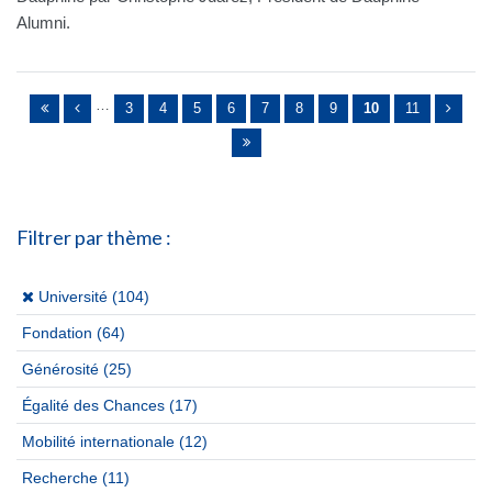
Alumni.
Pages
…
3
4
5
6
7
8
9
10
11
Filtrer par thème :
(x)
Université (104)
Fondation
(64)
Générosité
(25)
Égalité des Chances
(17)
Mobilité internationale
(12)
Recherche
(11)