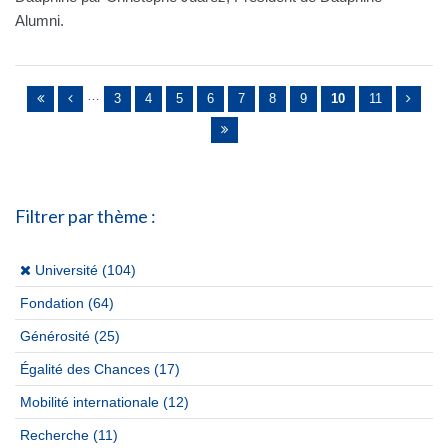
Alumni.
Pages
…
3
4
5
6
7
8
9
10
11
Filtrer par thème :
(x)
Université (104)
Fondation
(64)
Générosité
(25)
Égalité des Chances
(17)
Mobilité internationale
(12)
Recherche
(11)