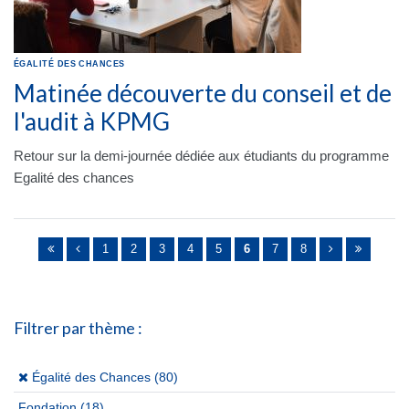
ÉGALITÉ DES CHANCES
Matinée découverte du conseil et de
l'audit à KPMG
Retour sur la demi-journée dédiée aux étudiants du programme
Egalité des chances
Pages
1
2
3
4
5
6
7
8
Filtrer par thème :
(x)
Égalité des Chances (80)
Fondation
(18)