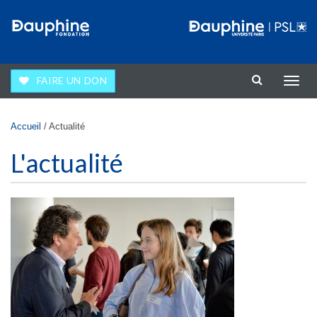
Aller au contenu principal
FAIRE UN DON
Affic
la
navig
Vous êtes ici
Accueil
/
Actualité
L'actualité