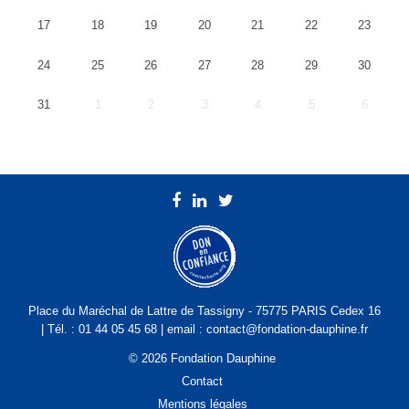
17
18
19
20
21
22
23
24
25
26
27
28
29
30
31
1
2
3
4
5
6
Place du Maréchal de Lattre de Tassigny - 75775 PARIS Cedex 16
| Tél. : 01 44 05 45 68 | email : contact@fondation-dauphine.fr
© 2026 Fondation Dauphine
Contact
Mentions légales