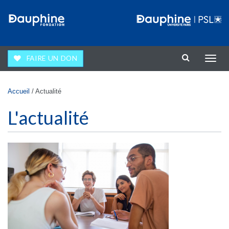
Aller au contenu principal
FAIRE UN DON
Affic
la
navig
Vous êtes ici
Accueil
/
Actualité
L'actualité