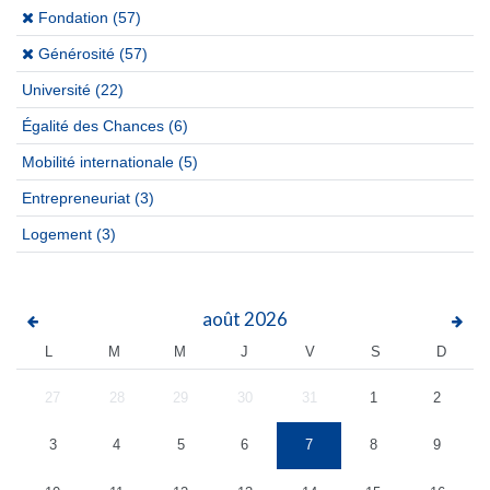
(x)
Fondation (57)
(x)
Générosité (57)
Université
(22)
Égalité des Chances
(6)
Mobilité internationale
(5)
Entrepreneuriat
(3)
Logement
(3)
août
2026
L
M
M
J
V
S
D
27
28
29
30
31
1
2
3
4
5
6
7
8
9