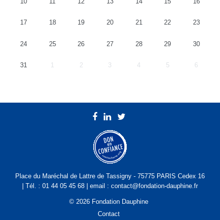
10
11
12
13
14
15
16
17
18
19
20
21
22
23
24
25
26
27
28
29
30
31
1
2
3
4
5
6
Place du Maréchal de Lattre de Tassigny - 75775 PARIS Cedex 16
| Tél. : 01 44 05 45 68 | email : contact@fondation-dauphine.fr
© 2026 Fondation Dauphine
Contact