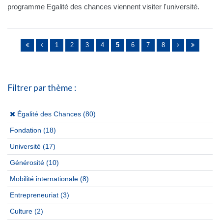
programme Egalité des chances viennent visiter l'université.
Pages
1
2
3
4
5
6
7
8
Filtrer par thème :
(x)
Égalité des Chances (80)
Fondation
(18)
Université
(17)
Générosité
(10)
Mobilité internationale
(8)
Entrepreneuriat
(3)
Culture
(2)