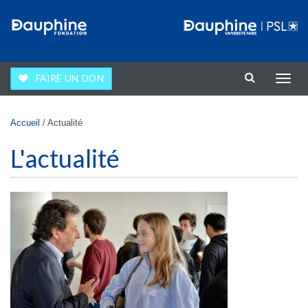
Aller au contenu principal
FAIRE UN DON
Affic
la
navig
Vous êtes ici
Accueil
/
Actualité
L'actualité