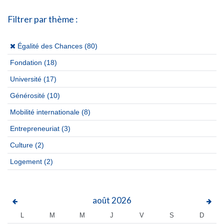
Filtrer par thème :
(x)
Égalité des Chances (80)
Fondation
(18)
Université
(17)
Générosité
(10)
Mobilité internationale
(8)
Entrepreneuriat
(3)
Culture
(2)
Logement
(2)
août
2026
L
M
M
J
V
S
D