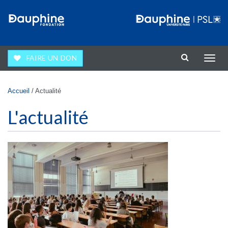
Aller au contenu principal
FAIRE UN DON
Affic
la
navig
Vous êtes ici
Accueil
/
Actualité
L'actualité