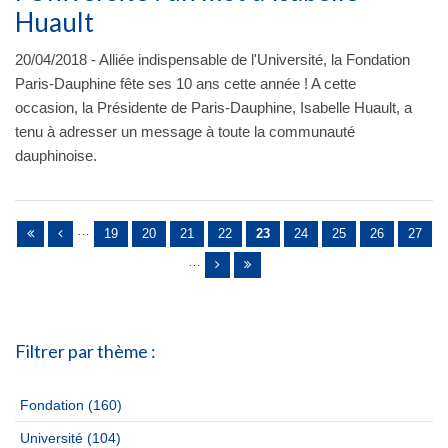
Huault
20/04/2018 - Alliée indispensable de l'Université, la Fondation
Paris-Dauphine fête ses 10 ans cette année ! A cette
occasion, la Présidente de Paris-Dauphine, Isabelle Huault, a
tenu à adresser un message à toute la communauté
dauphinoise.
Pages
…
19
20
21
22
23
24
25
26
27
…
Filtrer par thème :
Fondation
(160)
Université
(104)