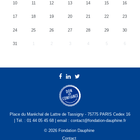
10
11
12
13
14
15
16
17
18
19
20
21
22
23
24
25
26
27
28
29
30
31
1
2
3
4
5
6
Place du Maréchal de Lattre de Tassigny - 75775 PARIS Cedex 16
| Tél. : 01 44 05 45 68 | email : contact@fondation-dauphine.fr
© 2026 Fondation Dauphine
Contact