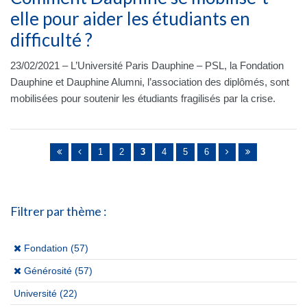
elle pour aider les étudiants en
difficulté ?
23/02/2021 – L’Université Paris Dauphine – PSL, la Fondation
Dauphine et Dauphine Alumni, l’association des diplômés, sont
mobilisées pour soutenir les étudiants fragilisés par la crise.
Pages
1
2
3
4
5
6
Filtrer par thème :
(x)
Fondation (57)
(x)
Générosité (57)
Université
(22)