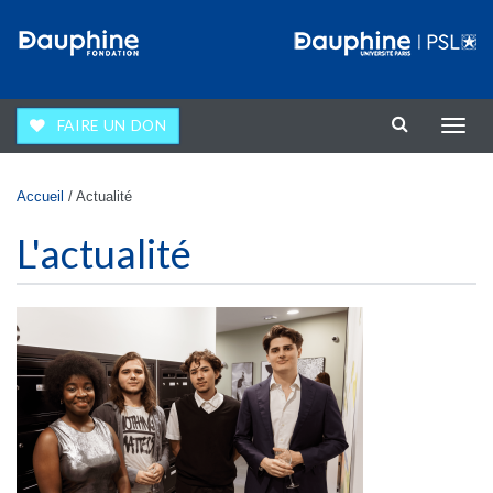
Aller au contenu principal
FAIRE UN DON
Affic
la
navig
Vous êtes ici
Accueil
/
Actualité
L'actualité