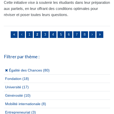
Cette initiative vise à soutenir les étudiants dans leur préparation
aux partiels, en leur offrant des conditions optimales pour
réviser et poser toutes leurs questions.
Pages
1
2
3
4
5
6
7
8
Filtrer par thème :
(x)
Égalité des Chances (80)
Fondation
(18)
Université
(17)
Générosité
(10)
Mobilité internationale
(8)
Entrepreneuriat
(3)