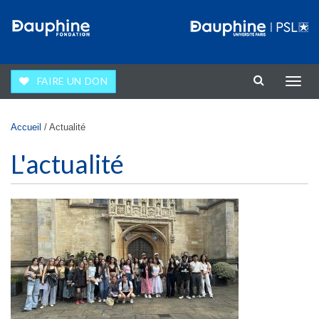
Aller au contenu principal
FAIRE UN DON
Affic
la
navig
Vous êtes ici
Accueil
/
Actualité
L'actualité