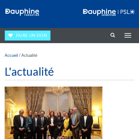
Aller au contenu principal
FAIRE UN DON
Affic
la
navig
Vous êtes ici
Accueil
/
Actualité
L'actualité