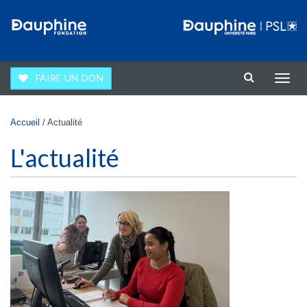
Aller au contenu principal
FAIRE UN DON
Affic
la
navig
Vous êtes ici
Accueil
/
Actualité
L'actualité