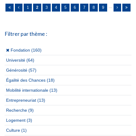
Pages
…
1
2
3
4
5
6
7
8
9
Filtrer par thème :
(x)
Fondation (160)
Université
(64)
Générosité
(57)
Égalité des Chances
(18)
Mobilité internationale
(13)
Entrepreneuriat
(13)
Recherche
(9)
Logement
(3)
Culture
(1)