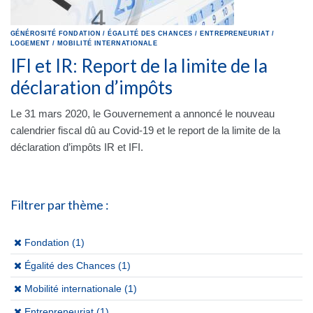
GÉNÉROSITÉ
FONDATION
/
ÉGALITÉ DES CHANCES
/
ENTREPRENEURIAT
/
LOGEMENT
/
MOBILITÉ INTERNATIONALE
IFI et IR: Report de la limite de la
déclaration d’impôts
Le 31 mars 2020, le Gouvernement a annoncé le nouveau
calendrier fiscal dû au Covid-19 et le report de la limite de la
déclaration d’impôts IR et IFI.
Filtrer par thème :
(x)
Fondation (1)
(x)
Égalité des Chances (1)
(x)
Mobilité internationale (1)
(x)
Entrepreneuriat (1)