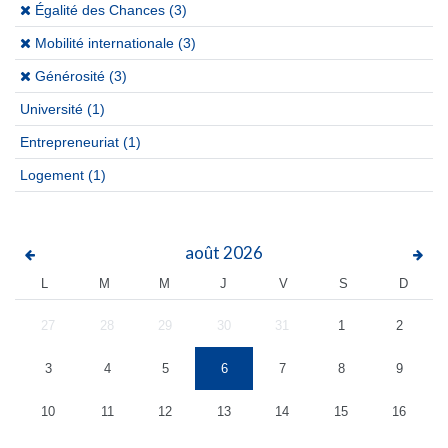
(x)
Égalité des Chances (3)
(x)
Mobilité internationale (3)
(x)
Générosité (3)
Université
(1)
Entrepreneuriat
(1)
Logement
(1)
août
2026
L
M
M
J
V
S
D
27
28
29
30
31
1
2
3
4
5
6
7
8
9
10
11
12
13
14
15
16