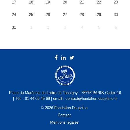
17
18
19
20
21
22
23
24
25
26
27
28
29
30
31
1
2
3
4
5
6
Place du Maréchal de Lattre de Tassigny - 75775 PARIS Cedex 16
| Tél. : 01 44 05 45 68 | email : contact@fondation-dauphine.fr
© 2026 Fondation Dauphine
Contact
Mentions légales