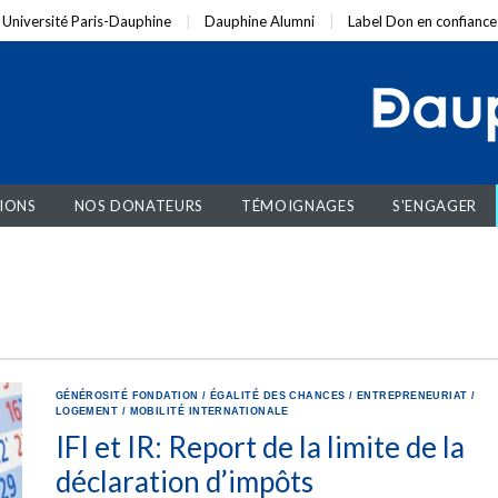
Université Paris-Dauphine
Dauphine Alumni
Label Don en confiance
IONS
NOS DONATEURS
TÉMOIGNAGES
S'ENGAGER
GÉNÉROSITÉ
FONDATION
/
ÉGALITÉ DES CHANCES
/
ENTREPRENEURIAT
/
LOGEMENT
/
MOBILITÉ INTERNATIONALE
IFI et IR: Report de la limite de la
déclaration d’impôts