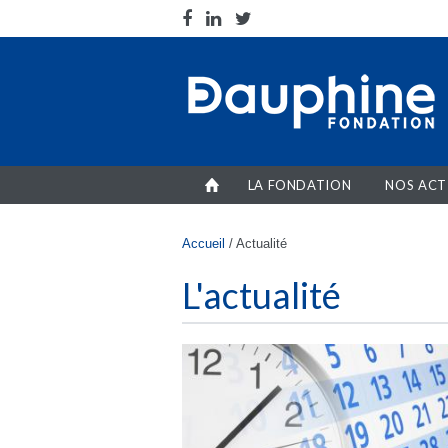
Aller au contenu principal
LA FONDATION
NOS ACT
Vous êtes ici
Accueil
/
Actualité
L'actualité