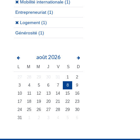
(x)
Mobilité internationale (1)
Entrepreneuriat
(1)
(x)
Logement (1)
Générosité
(1)
août
2026
L
M
M
J
V
S
D
27
28
29
30
31
1
2
3
4
5
6
7
8
9
10
11
12
13
14
15
16
17
18
19
20
21
22
23
24
25
26
27
28
29
30
31
1
2
3
4
5
6