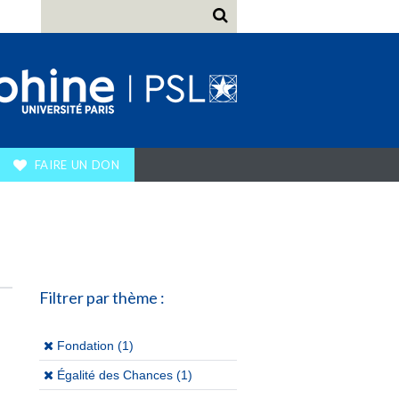
FAIRE UN DON
Filtrer par thème :
(x)
Fondation (1)
(x)
Égalité des Chances (1)