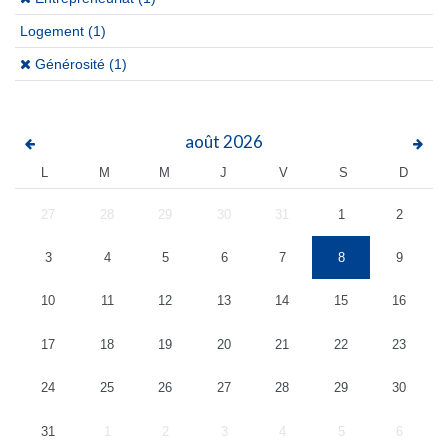
Logement
(1)
(x)
Générosité (1)
août
2026
L
M
M
J
V
S
D
27
28
29
30
31
1
2
3
4
5
6
7
8
9
10
11
12
13
14
15
16
17
18
19
20
21
22
23
24
25
26
27
28
29
30
31
1
2
3
4
5
6