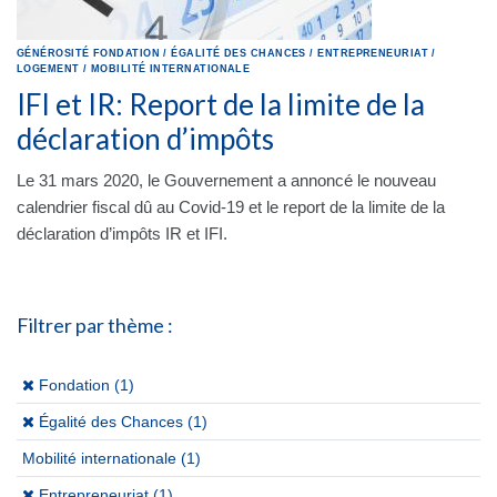
GÉNÉROSITÉ
FONDATION
/
ÉGALITÉ DES CHANCES
/
ENTREPRENEURIAT
/
LOGEMENT
/
MOBILITÉ INTERNATIONALE
IFI et IR: Report de la limite de la
déclaration d’impôts
Le 31 mars 2020, le Gouvernement a annoncé le nouveau
calendrier fiscal dû au Covid-19 et le report de la limite de la
déclaration d’impôts IR et IFI.
Filtrer par thème :
(x)
Fondation (1)
(x)
Égalité des Chances (1)
Mobilité internationale
(1)
(x)
Entrepreneuriat (1)