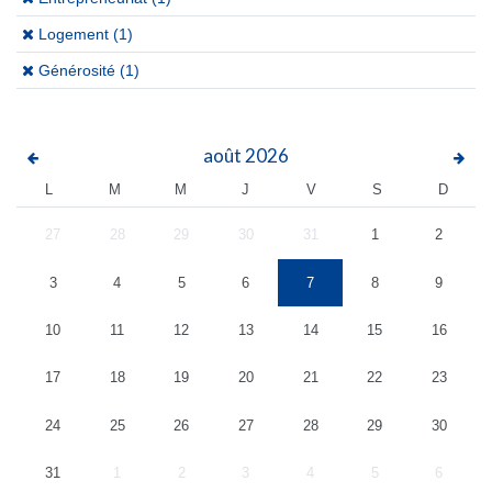
(x)
Logement (1)
(x)
Générosité (1)
août
2026
L
M
M
J
V
S
D
27
28
29
30
31
1
2
3
4
5
6
7
8
9
10
11
12
13
14
15
16
17
18
19
20
21
22
23
24
25
26
27
28
29
30
31
1
2
3
4
5
6