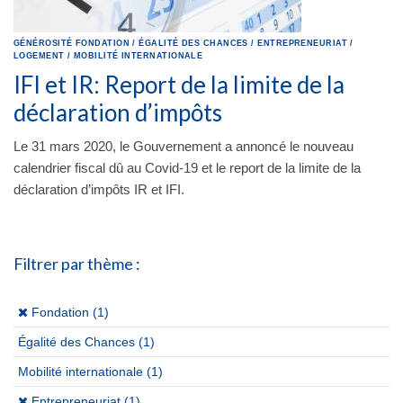
GÉNÉROSITÉ
FONDATION
/
ÉGALITÉ DES CHANCES
/
ENTREPRENEURIAT
/
LOGEMENT
/
MOBILITÉ INTERNATIONALE
IFI et IR: Report de la limite de la
déclaration d’impôts
Le 31 mars 2020, le Gouvernement a annoncé le nouveau
calendrier fiscal dû au Covid-19 et le report de la limite de la
déclaration d’impôts IR et IFI.
Filtrer par thème :
(x)
Fondation (1)
Égalité des Chances
(1)
Mobilité internationale
(1)
(x)
Entrepreneuriat (1)