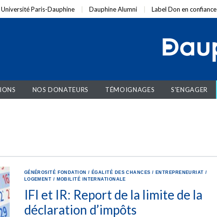
Université Paris-Dauphine
Dauphine Alumni
Label Don en confiance
IONS
NOS DONATEURS
TÉMOIGNAGES
S'ENGAGER
GÉNÉROSITÉ
FONDATION
/
ÉGALITÉ DES CHANCES
/
ENTREPRENEURIAT
/
LOGEMENT
/
MOBILITÉ INTERNATIONALE
IFI et IR: Report de la limite de la
déclaration d’impôts