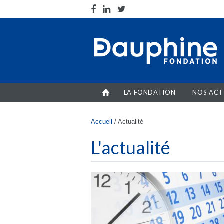
Aller au contenu principal
LA FONDATION
NOS ACT
Vous êtes ici
Accueil
/
Actualité
L'actualité