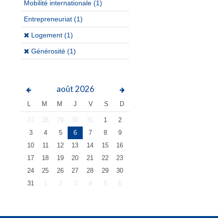
Mobilité internationale
(1)
Entrepreneuriat
(1)
(x)
Logement (1)
(x)
Générosité (1)
août
2026
L
M
M
J
V
S
D
27
28
29
30
31
1
2
3
4
5
6
7
8
9
10
11
12
13
14
15
16
17
18
19
20
21
22
23
24
25
26
27
28
29
30
31
1
2
3
4
5
6