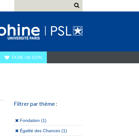
FAIRE UN DON
Filtrer par thème :
(x)
Fondation (1)
(x)
Égalité des Chances (1)