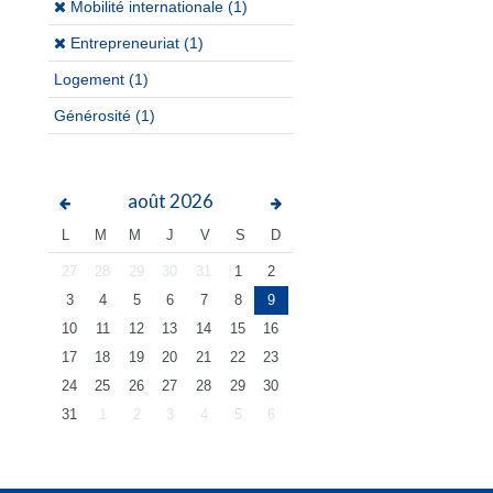
(x)
Mobilité internationale (1)
(x)
Entrepreneuriat (1)
Logement
(1)
Générosité
(1)
août
2026
L
M
M
J
V
S
D
27
28
29
30
31
1
2
3
4
5
6
7
8
9
10
11
12
13
14
15
16
17
18
19
20
21
22
23
24
25
26
27
28
29
30
31
1
2
3
4
5
6