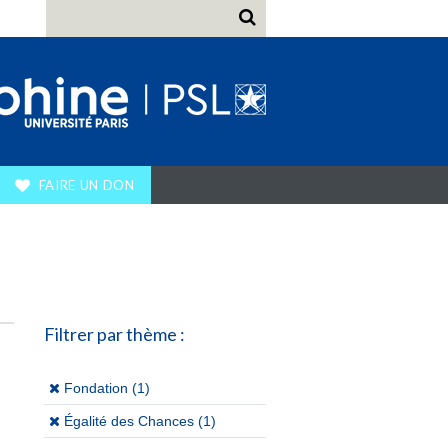
FAIRE UN DON
Filtrer par thème :
(x)
Fondation (1)
(x)
Égalité des Chances (1)