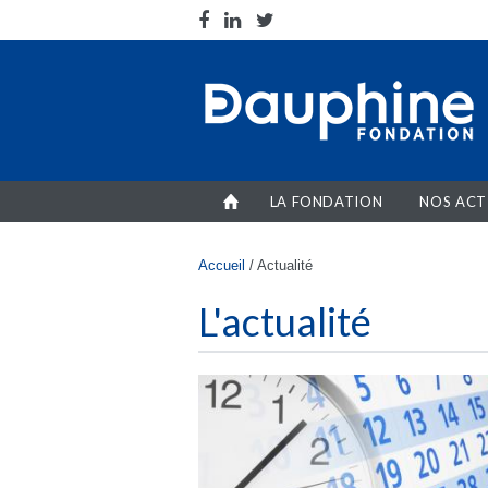
Aller au contenu principal
LA FONDATION
NOS ACT
Vous êtes ici
Accueil
/
Actualité
L'actualité