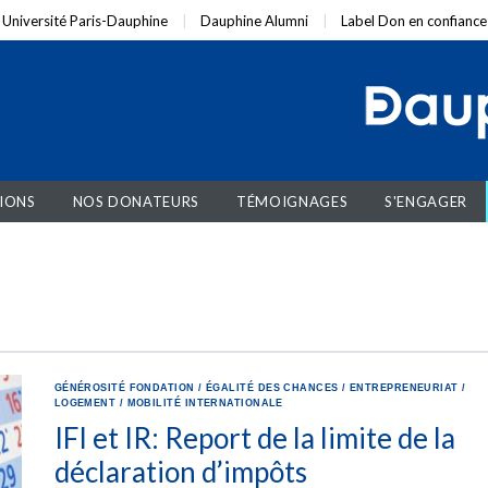
Université Paris-Dauphine
Dauphine Alumni
Label Don en confiance
IONS
NOS DONATEURS
TÉMOIGNAGES
S'ENGAGER
GÉNÉROSITÉ
FONDATION
/
ÉGALITÉ DES CHANCES
/
ENTREPRENEURIAT
/
LOGEMENT
/
MOBILITÉ INTERNATIONALE
IFI et IR: Report de la limite de la
déclaration d’impôts