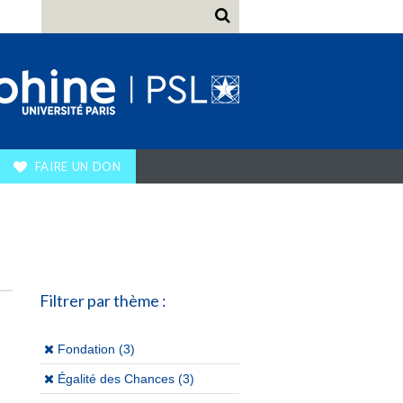
FAIRE UN DON
Filtrer par thème :
(x)
Fondation (3)
(x)
Égalité des Chances (3)