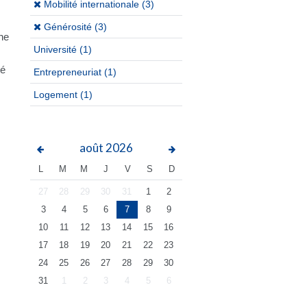
(x)
Mobilité internationale (3)
(x)
Générosité (3)
ne
Université
(1)
té
Entrepreneuriat
(1)
Logement
(1)
août
2026
L
M
M
J
V
S
D
27
28
29
30
31
1
2
3
4
5
6
7
8
9
10
11
12
13
14
15
16
17
18
19
20
21
22
23
24
25
26
27
28
29
30
31
1
2
3
4
5
6