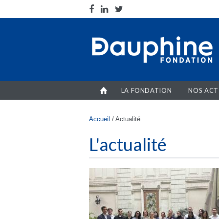
Aller au contenu principal
LA FONDATION
NOS ACT
Vous êtes ici
Accueil
/
Actualité
L'actualité