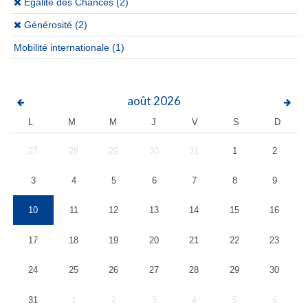
(x)
Égalité des Chances (2)
(x)
Générosité (2)
Mobilité internationale
(1)
août
2026
L
M
M
J
V
S
D
27
28
29
30
31
1
2
3
4
5
6
7
8
9
10
11
12
13
14
15
16
17
18
19
20
21
22
23
24
25
26
27
28
29
30
31
1
2
3
4
5
6