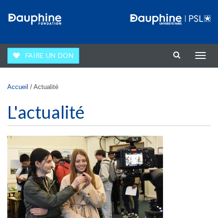
Aller au contenu principal
FAIRE UN DON
Affic
la
navig
Vous êtes ici
Accueil
/
Actualité
L'actualité