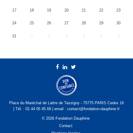
17
18
19
20
21
22
23
24
25
26
27
28
29
30
31
1
2
3
4
5
6
Place du Maréchal de Lattre de Tassigny - 75775 PARIS Cedex 16
| Tél. : 01 44 05 45 68 | email : contact@fondation-dauphine.fr
© 2026 Fondation Dauphine
Contact