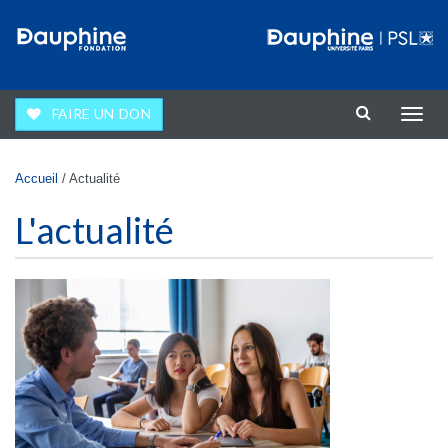
Aller au contenu principal
FAIRE UN DON
Affic
la
navig
Vous êtes ici
Accueil
/
Actualité
L'actualité