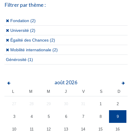
Filtrer par thème :
(x)
Fondation (2)
(x)
Université (2)
(x)
Égalité des Chances (2)
(x)
Mobilité internationale (2)
Générosité
(1)
août
2026
L
M
M
J
V
S
D
27
28
29
30
31
1
2
3
4
5
6
7
8
9
10
11
12
13
14
15
16