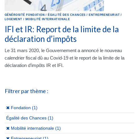
GÉNÉROSITÉ
FONDATION
/
ÉGALITÉ DES CHANCES
/
ENTREPRENEURIAT
/
LOGEMENT
/
MOBILITÉ INTERNATIONALE
IFI et IR: Report de la limite de la
déclaration d’impôts
Le 31 mars 2020, le Gouvernement a annoncé le nouveau
calendrier fiscal dû au Covid-19 et le report de la limite de la
déclaration d’impôts IR et IFI.
Filtrer par thème :
(x)
Fondation (1)
Égalité des Chances
(1)
(x)
Mobilité internationale (1)
(x)
Entrepreneuriat (1)