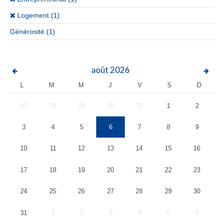
(x)
Logement (1)
Générosité
(1)
août
2026
L
M
M
J
V
S
D
27
28
29
30
31
1
2
3
4
5
6
7
8
9
10
11
12
13
14
15
16
17
18
19
20
21
22
23
24
25
26
27
28
29
30
31
1
2
3
4
5
6