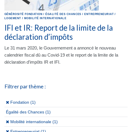
GÉNÉROSITÉ
FONDATION
/
ÉGALITÉ DES CHANCES
/
ENTREPRENEURIAT
/
LOGEMENT
/
MOBILITÉ INTERNATIONALE
IFI et IR: Report de la limite de la
déclaration d’impôts
Le 31 mars 2020, le Gouvernement a annoncé le nouveau
calendrier fiscal dû au Covid-19 et le report de la limite de la
déclaration d’impôts IR et IFI.
Filtrer par thème :
(x)
Fondation (1)
Égalité des Chances
(1)
(x)
Mobilité internationale (1)
(x)
Entrepreneuriat (1)