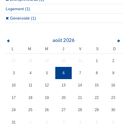
Logement
(1)
(x)
Générosité (1)
août
2026
L
M
M
J
V
S
D
27
28
29
30
31
1
2
3
4
5
6
7
8
9
10
11
12
13
14
15
16
17
18
19
20
21
22
23
24
25
26
27
28
29
30
31
1
2
3
4
5
6