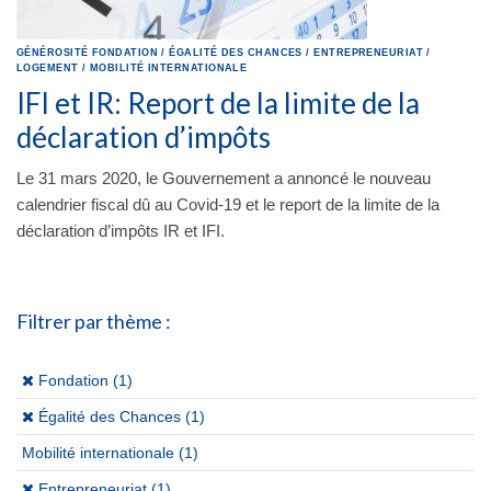
GÉNÉROSITÉ
FONDATION
/
ÉGALITÉ DES CHANCES
/
ENTREPRENEURIAT
/
LOGEMENT
/
MOBILITÉ INTERNATIONALE
IFI et IR: Report de la limite de la
déclaration d’impôts
Le 31 mars 2020, le Gouvernement a annoncé le nouveau
calendrier fiscal dû au Covid-19 et le report de la limite de la
déclaration d’impôts IR et IFI.
Filtrer par thème :
(x)
Fondation (1)
(x)
Égalité des Chances (1)
Mobilité internationale
(1)
(x)
Entrepreneuriat (1)