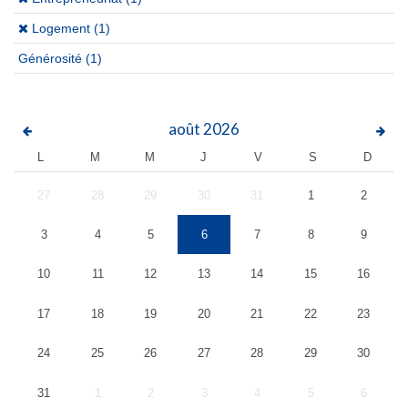
(x)
Logement (1)
Générosité
(1)
août
2026
L
M
M
J
V
S
D
27
28
29
30
31
1
2
3
4
5
6
7
8
9
10
11
12
13
14
15
16
17
18
19
20
21
22
23
24
25
26
27
28
29
30
31
1
2
3
4
5
6