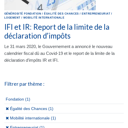
GÉNÉROSITÉ
FONDATION
/
ÉGALITÉ DES CHANCES
/
ENTREPRENEURIAT
/
LOGEMENT
/
MOBILITÉ INTERNATIONALE
IFI et IR: Report de la limite de la
déclaration d’impôts
Le 31 mars 2020, le Gouvernement a annoncé le nouveau
calendrier fiscal dû au Covid-19 et le report de la limite de la
déclaration d’impôts IR et IFI.
Filtrer par thème :
Fondation
(1)
(x)
Égalité des Chances (1)
(x)
Mobilité internationale (1)
(x)
Entrepreneuriat (1)