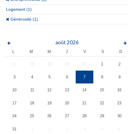
Logement
(1)
(x)
Générosité (1)
août
2026
L
M
M
J
V
S
D
27
28
29
30
31
1
2
3
4
5
6
7
8
9
10
11
12
13
14
15
16
17
18
19
20
21
22
23
24
25
26
27
28
29
30
31
1
2
3
4
5
6