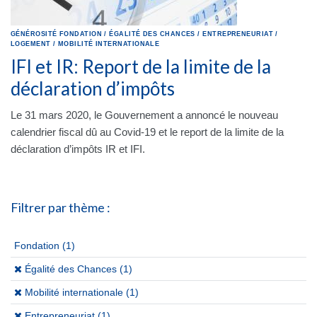
GÉNÉROSITÉ
FONDATION
/
ÉGALITÉ DES CHANCES
/
ENTREPRENEURIAT
/
LOGEMENT
/
MOBILITÉ INTERNATIONALE
IFI et IR: Report de la limite de la
déclaration d’impôts
Le 31 mars 2020, le Gouvernement a annoncé le nouveau
calendrier fiscal dû au Covid-19 et le report de la limite de la
déclaration d’impôts IR et IFI.
Filtrer par thème :
Fondation
(1)
(x)
Égalité des Chances (1)
(x)
Mobilité internationale (1)
(x)
Entrepreneuriat (1)