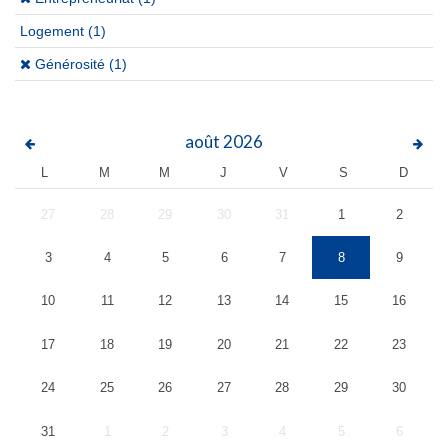
Logement
(1)
(x)
Générosité (1)
août
2026
L
M
M
J
V
S
D
27
28
29
30
31
1
2
3
4
5
6
7
8
9
10
11
12
13
14
15
16
17
18
19
20
21
22
23
24
25
26
27
28
29
30
31
1
2
3
4
5
6