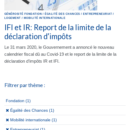
GÉNÉROSITÉ
FONDATION
/
ÉGALITÉ DES CHANCES
/
ENTREPRENEURIAT
/
LOGEMENT
/
MOBILITÉ INTERNATIONALE
IFI et IR: Report de la limite de la
déclaration d’impôts
Le 31 mars 2020, le Gouvernement a annoncé le nouveau
calendrier fiscal dû au Covid-19 et le report de la limite de la
déclaration d’impôts IR et IFI.
Filtrer par thème :
Fondation
(1)
(x)
Égalité des Chances (1)
(x)
Mobilité internationale (1)
(x)
Entrepreneuriat (1)