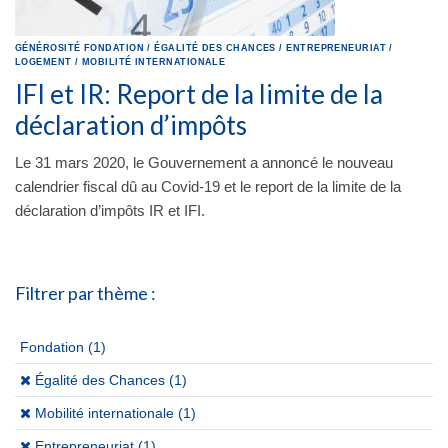
GÉNÉROSITÉ
FONDATION
/
ÉGALITÉ DES CHANCES
/
ENTREPRENEURIAT
/
LOGEMENT
/
MOBILITÉ INTERNATIONALE
IFI et IR: Report de la limite de la
déclaration d’impôts
Le 31 mars 2020, le Gouvernement a annoncé le nouveau
calendrier fiscal dû au Covid-19 et le report de la limite de la
déclaration d’impôts IR et IFI.
Filtrer par thème :
Fondation
(1)
(x)
Égalité des Chances (1)
(x)
Mobilité internationale (1)
(x)
Entrepreneuriat (1)