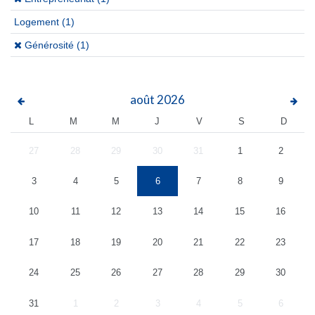
Logement
(1)
(x)
Générosité (1)
août
2026
L
M
M
J
V
S
D
27
28
29
30
31
1
2
3
4
5
6
7
8
9
10
11
12
13
14
15
16
17
18
19
20
21
22
23
24
25
26
27
28
29
30
31
1
2
3
4
5
6