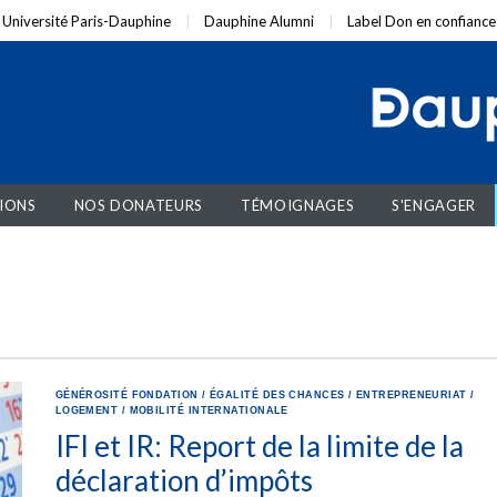
Université Paris-Dauphine
Dauphine Alumni
Label Don en confiance
IONS
NOS DONATEURS
TÉMOIGNAGES
S'ENGAGER
GÉNÉROSITÉ
FONDATION
/
ÉGALITÉ DES CHANCES
/
ENTREPRENEURIAT
/
LOGEMENT
/
MOBILITÉ INTERNATIONALE
IFI et IR: Report de la limite de la
déclaration d’impôts