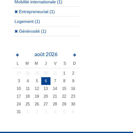
Mobilité internationale
(1)
(x)
Entrepreneuriat (1)
Logement
(1)
(x)
Générosité (1)
août
2026
L
M
M
J
V
S
D
27
28
29
30
31
1
2
3
4
5
6
7
8
9
10
11
12
13
14
15
16
17
18
19
20
21
22
23
24
25
26
27
28
29
30
31
1
2
3
4
5
6