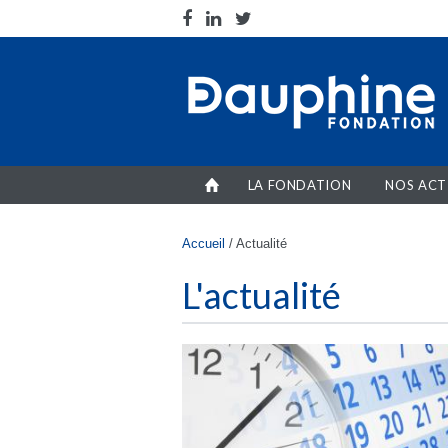
Aller au contenu principal
LA FONDATION
NOS ACT
Vous êtes ici
Accueil
/
Actualité
L'actualité