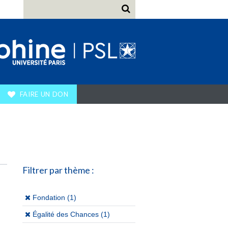
FAIRE UN DON
Filtrer par thème :
(x)
Fondation (1)
(x)
Égalité des Chances (1)