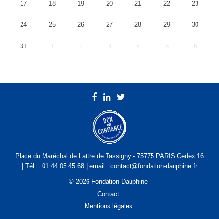
17
18
19
20
21
22
23
24
25
26
27
28
29
30
31
1
2
3
4
5
6
Place du Maréchal de Lattre de Tassigny - 75775 PARIS Cedex 16
| Tél. : 01 44 05 45 68 | email : contact@fondation-dauphine.fr
© 2026 Fondation Dauphine
Contact
Mentions légales