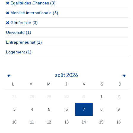
(x)
Égalité des Chances (3)
(x)
Mobilité internationale (3)
(x)
Générosité (3)
Université
(1)
Entrepreneuriat
(1)
Logement
(1)
août
2026
L
M
M
J
V
S
D
27
28
29
30
31
1
2
3
4
5
6
7
8
9
10
11
12
13
14
15
16