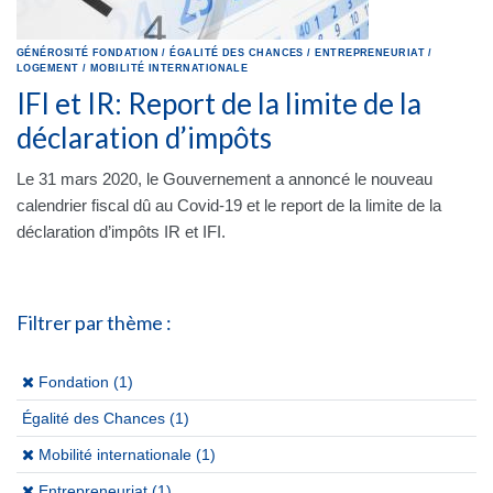
GÉNÉROSITÉ
FONDATION
/
ÉGALITÉ DES CHANCES
/
ENTREPRENEURIAT
/
LOGEMENT
/
MOBILITÉ INTERNATIONALE
IFI et IR: Report de la limite de la
déclaration d’impôts
Le 31 mars 2020, le Gouvernement a annoncé le nouveau
calendrier fiscal dû au Covid-19 et le report de la limite de la
déclaration d’impôts IR et IFI.
Filtrer par thème :
(x)
Fondation (1)
Égalité des Chances
(1)
(x)
Mobilité internationale (1)
(x)
Entrepreneuriat (1)