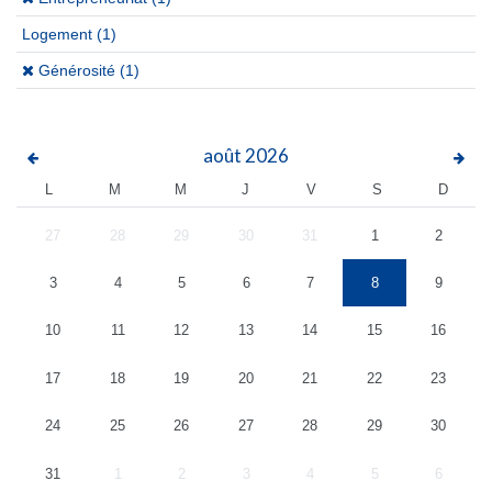
Logement
(1)
(x)
Générosité (1)
août
2026
L
M
M
J
V
S
D
27
28
29
30
31
1
2
3
4
5
6
7
8
9
10
11
12
13
14
15
16
17
18
19
20
21
22
23
24
25
26
27
28
29
30
31
1
2
3
4
5
6