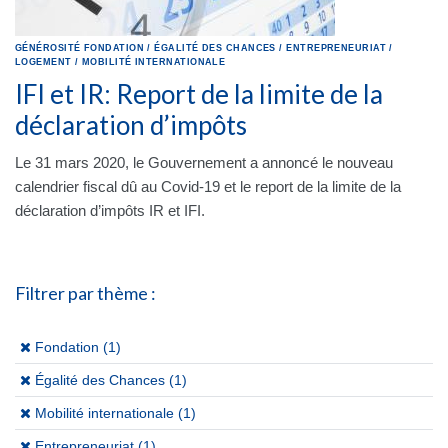
GÉNÉROSITÉ
FONDATION
/
ÉGALITÉ DES CHANCES
/
ENTREPRENEURIAT
/
LOGEMENT
/
MOBILITÉ INTERNATIONALE
IFI et IR: Report de la limite de la
déclaration d’impôts
Le 31 mars 2020, le Gouvernement a annoncé le nouveau
calendrier fiscal dû au Covid-19 et le report de la limite de la
déclaration d’impôts IR et IFI.
Filtrer par thème :
(x)
Fondation (1)
(x)
Égalité des Chances (1)
(x)
Mobilité internationale (1)
(x)
Entrepreneuriat (1)