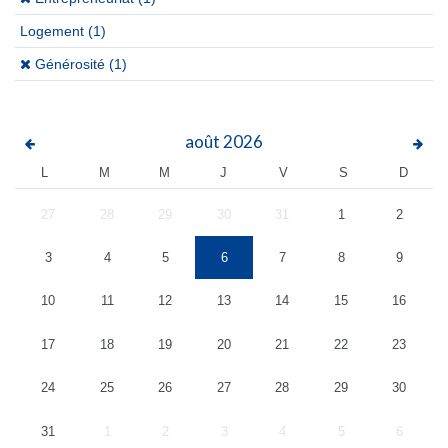
Logement
(1)
(x)
Générosité (1)
août
2026
L
M
M
J
V
S
D
27
28
29
30
31
1
2
3
4
5
6
7
8
9
10
11
12
13
14
15
16
17
18
19
20
21
22
23
24
25
26
27
28
29
30
31
1
2
3
4
5
6