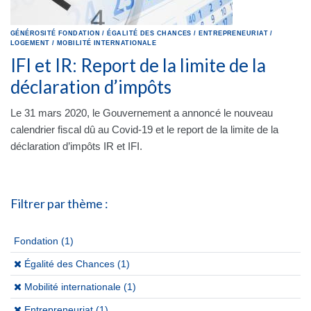
GÉNÉROSITÉ
FONDATION
/
ÉGALITÉ DES CHANCES
/
ENTREPRENEURIAT
/
LOGEMENT
/
MOBILITÉ INTERNATIONALE
IFI et IR: Report de la limite de la
déclaration d’impôts
Le 31 mars 2020, le Gouvernement a annoncé le nouveau
calendrier fiscal dû au Covid-19 et le report de la limite de la
déclaration d’impôts IR et IFI.
Filtrer par thème :
Fondation
(1)
(x)
Égalité des Chances (1)
(x)
Mobilité internationale (1)
(x)
Entrepreneuriat (1)