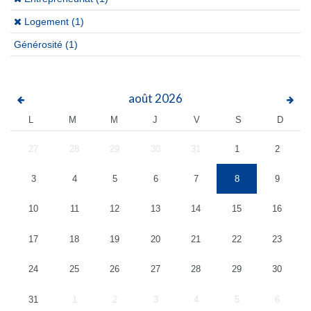
(x)
Logement (1)
Générosité
(1)
août
2026
L
M
M
J
V
S
D
27
28
29
30
31
1
2
3
4
5
6
7
8
9
10
11
12
13
14
15
16
17
18
19
20
21
22
23
24
25
26
27
28
29
30
31
1
2
3
4
5
6