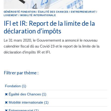
GÉNÉROSITÉ
FONDATION
/
ÉGALITÉ DES CHANCES
/
ENTREPRENEURIAT
/
LOGEMENT
/
MOBILITÉ INTERNATIONALE
IFI et IR: Report de la limite de la
déclaration d’impôts
Le 31 mars 2020, le Gouvernement a annoncé le nouveau
calendrier fiscal dû au Covid-19 et le report de la limite de la
déclaration d’impôts IR et IFI.
Filtrer par thème :
Fondation
(1)
(x)
Égalité des Chances (1)
(x)
Mobilité internationale (1)
(x)
Entrepreneuriat (1)