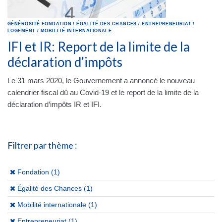
GÉNÉROSITÉ
FONDATION
/
ÉGALITÉ DES CHANCES
/
ENTREPRENEURIAT
/
LOGEMENT
/
MOBILITÉ INTERNATIONALE
IFI et IR: Report de la limite de la
déclaration d’impôts
Le 31 mars 2020, le Gouvernement a annoncé le nouveau
calendrier fiscal dû au Covid-19 et le report de la limite de la
déclaration d’impôts IR et IFI.
Filtrer par thème :
(x)
Fondation (1)
(x)
Égalité des Chances (1)
(x)
Mobilité internationale (1)
(x)
Entrepreneuriat (1)