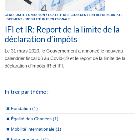
GÉNÉROSITÉ
FONDATION
/
ÉGALITÉ DES CHANCES
/
ENTREPRENEURIAT
/
LOGEMENT
/
MOBILITÉ INTERNATIONALE
IFI et IR: Report de la limite de la
déclaration d’impôts
Le 31 mars 2020, le Gouvernement a annoncé le nouveau
calendrier fiscal dû au Covid-19 et le report de la limite de la
déclaration d’impôts IR et IFI.
Filtrer par thème :
(x)
Fondation (1)
(x)
Égalité des Chances (1)
(x)
Mobilité internationale (1)
(x)
Entrepreneuriat (1)