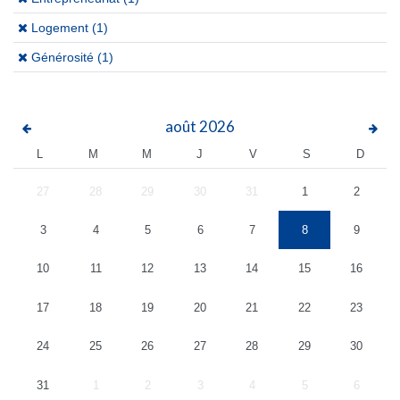
(x)
Logement (1)
(x)
Générosité (1)
août
2026
L
M
M
J
V
S
D
27
28
29
30
31
1
2
3
4
5
6
7
8
9
10
11
12
13
14
15
16
17
18
19
20
21
22
23
24
25
26
27
28
29
30
31
1
2
3
4
5
6