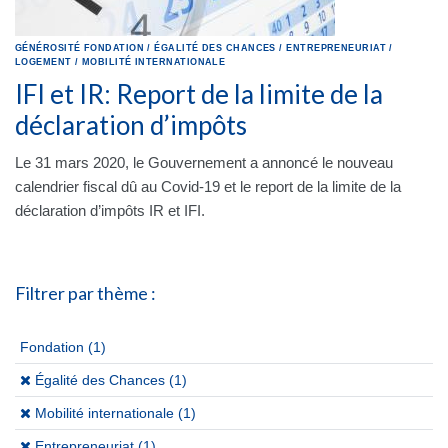
GÉNÉROSITÉ
FONDATION
/
ÉGALITÉ DES CHANCES
/
ENTREPRENEURIAT
/
LOGEMENT
/
MOBILITÉ INTERNATIONALE
IFI et IR: Report de la limite de la
déclaration d’impôts
Le 31 mars 2020, le Gouvernement a annoncé le nouveau
calendrier fiscal dû au Covid-19 et le report de la limite de la
déclaration d’impôts IR et IFI.
Filtrer par thème :
Fondation
(1)
(x)
Égalité des Chances (1)
(x)
Mobilité internationale (1)
(x)
Entrepreneuriat (1)