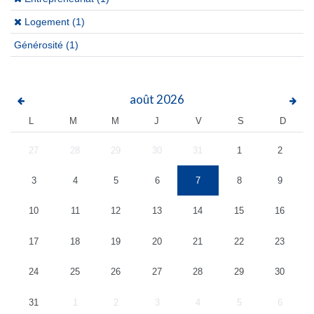
(x)
Logement (1)
Générosité
(1)
août
2026
L
M
M
J
V
S
D
27
28
29
30
31
1
2
3
4
5
6
7
8
9
10
11
12
13
14
15
16
17
18
19
20
21
22
23
24
25
26
27
28
29
30
31
1
2
3
4
5
6