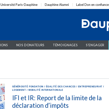
Université Paris-Dauphine
Dauphine Alumni
Label Don en confiance
IONS
NOS DONATEURS
TÉMOIGNAGES
S'ENGAGER
GÉNÉROSITÉ
FONDATION
/
ÉGALITÉ DES CHANCES
/
ENTREPRENEURIAT
/
LOGEMENT
/
MOBILITÉ INTERNATIONALE
IFI et IR: Report de la limite de la
déclaration d’impôts