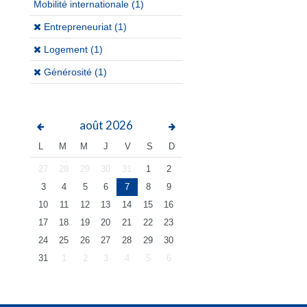
Mobilité internationale
(1)
(x)
Entrepreneuriat (1)
(x)
Logement (1)
(x)
Générosité (1)
août
2026
L
M
M
J
V
S
D
27
28
29
30
31
1
2
3
4
5
6
7
8
9
10
11
12
13
14
15
16
17
18
19
20
21
22
23
24
25
26
27
28
29
30
31
1
2
3
4
5
6