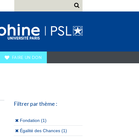
FAIRE UN DON
Filtrer par thème :
(x)
Fondation (1)
(x)
Égalité des Chances (1)