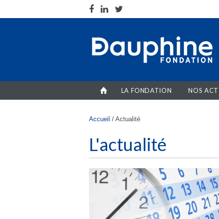
Aller au contenu principal
LA FONDATION
NOS ACT
Vous êtes ici
Accueil
/
Actualité
L'actualité