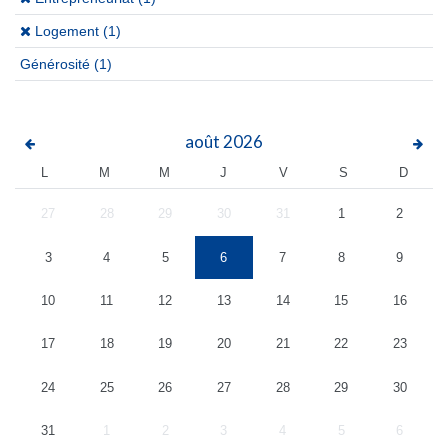
(x)
Logement (1)
Générosité
(1)
août
2026
L
M
M
J
V
S
D
27
28
29
30
31
1
2
3
4
5
6
7
8
9
10
11
12
13
14
15
16
17
18
19
20
21
22
23
24
25
26
27
28
29
30
31
1
2
3
4
5
6