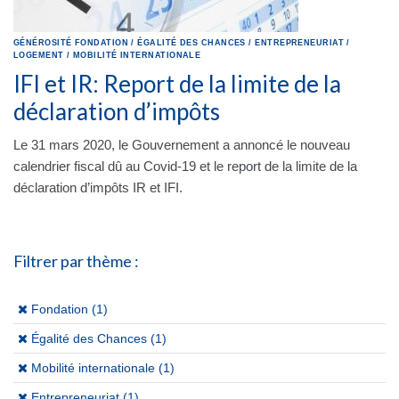
GÉNÉROSITÉ
FONDATION
/
ÉGALITÉ DES CHANCES
/
ENTREPRENEURIAT
/
LOGEMENT
/
MOBILITÉ INTERNATIONALE
IFI et IR: Report de la limite de la
déclaration d’impôts
Le 31 mars 2020, le Gouvernement a annoncé le nouveau
calendrier fiscal dû au Covid-19 et le report de la limite de la
déclaration d’impôts IR et IFI.
Filtrer par thème :
(x)
Fondation (1)
(x)
Égalité des Chances (1)
(x)
Mobilité internationale (1)
(x)
Entrepreneuriat (1)