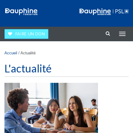
Aller au contenu principal
FAIRE UN DON
Affic
la
navig
Vous êtes ici
Accueil
/
Actualité
L'actualité