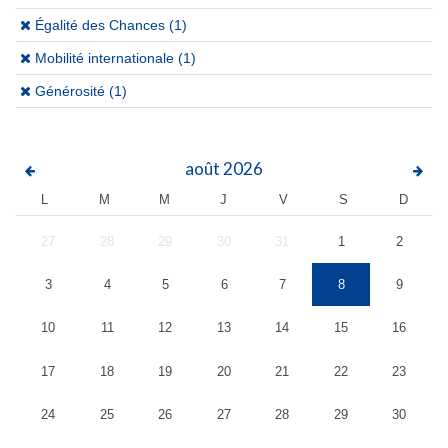
(x)
Égalité des Chances (1)
(x)
Mobilité internationale (1)
(x)
Générosité (1)
août
2026
L
M
M
J
V
S
D
27
28
29
30
31
1
2
3
4
5
6
7
8
9
10
11
12
13
14
15
16
17
18
19
20
21
22
23
24
25
26
27
28
29
30