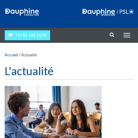
Aller au contenu principal
FAIRE UN DON
Affic
la
navig
Vous êtes ici
Accueil
/
Actualité
L'actualité