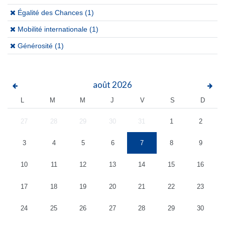
(x)
Égalité des Chances (1)
(x)
Mobilité internationale (1)
(x)
Générosité (1)
août
2026
L
M
M
J
V
S
D
27
28
29
30
31
1
2
3
4
5
6
7
8
9
10
11
12
13
14
15
16
17
18
19
20
21
22
23
24
25
26
27
28
29
30