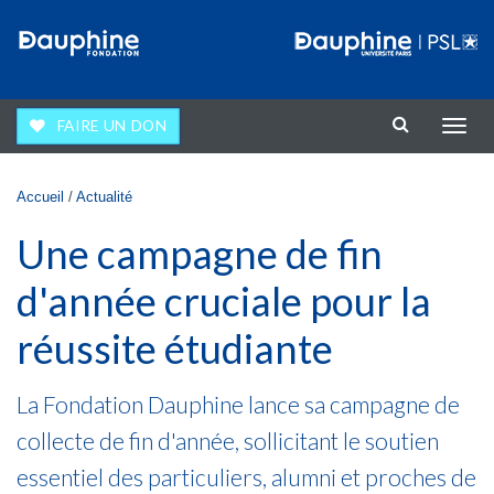
Aller au contenu principal
FAIRE UN DON
Affic
la
navig
Vous êtes ici
Accueil
/
Actualité
Une campagne de fin
d'année cruciale pour la
réussite étudiante
La Fondation Dauphine lance sa campagne de
collecte de fin d'année, sollicitant le soutien
essentiel des particuliers, alumni et proches de