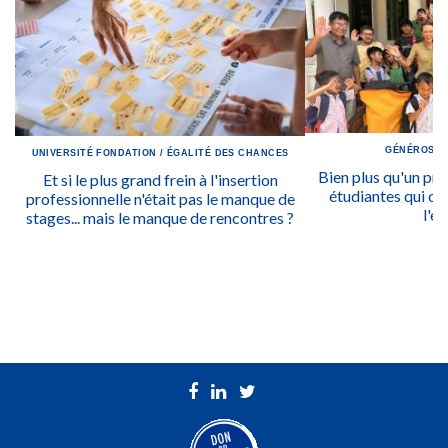
GÉNÉROSIT
UNIVERSITÉ
FONDATION
/
ÉGALITÉ DES CHANCES
Bien plus qu'un prix
Et si le plus grand frein à l'insertion
étudiantes qui ont
professionnelle n'était pas le manque de
l'ég
stages... mais le manque de rencontres ?