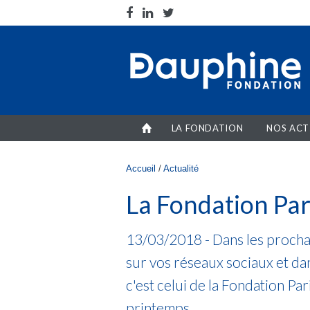
Aller au contenu principal
LA FONDATION
NOS ACT
Vous êtes ici
Accueil
/
Actualité
La Fondation Par
13/03/2018 - Dans les procha
sur vos réseaux sociaux et dan
c'est celui de la Fondation Pa
printemps.