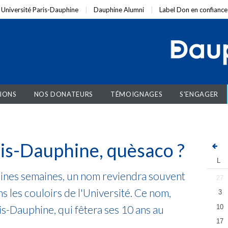
Université Paris-Dauphine
Dauphine Alumni
Label Don en confiance
IONS
NOS DONATEURS
TÉMOIGNAGES
S'ENGAGER
is-Dauphine, quèsaco ?
L
ines semaines, un nom reviendra souvent
27
s les couloirs de l'Université. Ce nom,
3
10
ris-Dauphine, qui fêtera ses 10 ans au
17