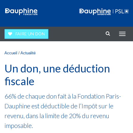
Aller au contenu principal
FAIRE UN DON
Affic
la
navig
Vous êtes ici
Accueil
/
Actualité
Un don, une déduction
fiscale
66% de chaque don fait à la Fondation Paris-
Dauphine est déductible de l’Impôt sur le
revenu, dans la limite de 20% du revenu
imposable.