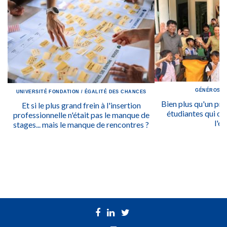
GÉNÉROSIT
UNIVERSITÉ
FONDATION
/
ÉGALITÉ DES CHANCES
Bien plus qu'un prix
Et si le plus grand frein à l'insertion
étudiantes qui ont
professionnelle n'était pas le manque de
l'ég
stages... mais le manque de rencontres ?