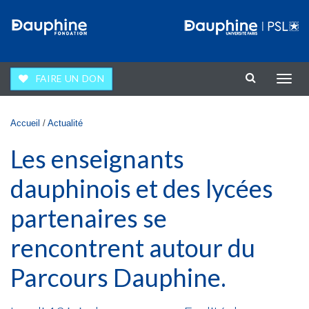
Aller au contenu principal
FAIRE UN DON
Affic
la
navig
Vous êtes ici
Accueil
/
Actualité
Les enseignants
dauphinois et des lycées
partenaires se
rencontrent autour du
Parcours Dauphine.